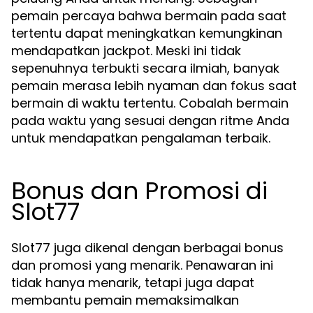
pemain percaya bahwa bermain pada saat
tertentu dapat meningkatkan kemungkinan
mendapatkan jackpot. Meski ini tidak
sepenuhnya terbukti secara ilmiah, banyak
pemain merasa lebih nyaman dan fokus saat
bermain di waktu tertentu. Cobalah bermain
pada waktu yang sesuai dengan ritme Anda
untuk mendapatkan pengalaman terbaik.
Bonus dan Promosi di
Slot77
Slot77 juga dikenal dengan berbagai bonus
dan promosi yang menarik. Penawaran ini
tidak hanya menarik, tetapi juga dapat
membantu pemain memaksimalkan