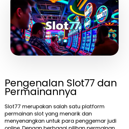
Pengenalan Slot77 dan
Permainannya
Slot77 merupakan salah satu platform
permainan slot yang menarik dan
menyenangkan untuk para penggemar judi
online. Dengan berbagai pilihan permainan