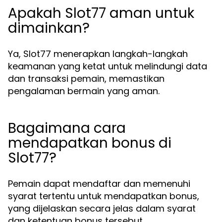
Apakah Slot77 aman untuk
dimainkan?
Ya, Slot77 menerapkan langkah-langkah
keamanan yang ketat untuk melindungi data
dan transaksi pemain, memastikan
pengalaman bermain yang aman.
Bagaimana cara
mendapatkan bonus di
Slot77?
Pemain dapat mendaftar dan memenuhi
syarat tertentu untuk mendapatkan bonus,
yang dijelaskan secara jelas dalam syarat
dan ketentuan bonus tersebut.