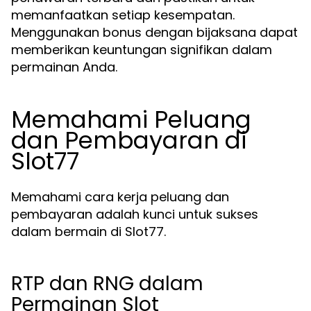
memanfaatkan setiap kesempatan.
Menggunakan bonus dengan bijaksana dapat
memberikan keuntungan signifikan dalam
permainan Anda.
Memahami Peluang
dan Pembayaran di
Slot77
Memahami cara kerja peluang dan
pembayaran adalah kunci untuk sukses
dalam bermain di Slot77.
RTP dan RNG dalam
Permainan Slot