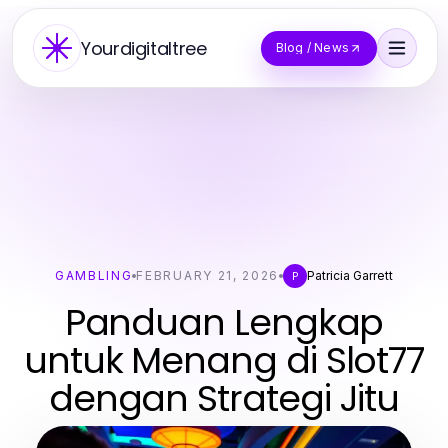
Yourdigitaltree
Blog / News
GAMBLING
FEBRUARY 21, 2026
Patricia Garrett
P
Panduan Lengkap
untuk Menang di Slot77
dengan Strategi Jitu