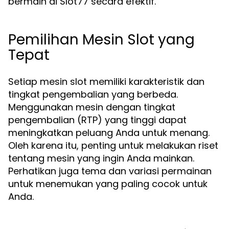
bermain di Slot77 secara efektif.
Pemilihan Mesin Slot yang
Tepat
Setiap mesin slot memiliki karakteristik dan
tingkat pengembalian yang berbeda.
Menggunakan mesin dengan tingkat
pengembalian (RTP) yang tinggi dapat
meningkatkan peluang Anda untuk menang.
Oleh karena itu, penting untuk melakukan riset
tentang mesin yang ingin Anda mainkan.
Perhatikan juga tema dan variasi permainan
untuk menemukan yang paling cocok untuk
Anda.