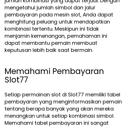
jumlah kombinasi yang dapat terjadi. Dengan
mengetahui jumlah simbol dan jalur
pembayaran pada mesin slot, Anda dapat
menghitung peluang untuk mendapatkan
kombinasi tertentu. Meskipun ini tidak
menjamin kemenangan, pemahaman ini
dapat membantu pemain membuat
keputusan lebih baik saat bermain.
Memahami Pembayaran
Slot77
Setiap permainan slot di Slot77 memiliki tabel
pembayaran yang menginformasikan pemain
tentang berapa banyak yang akan mereka
menangkan untuk setiap kombinasi simbol.
Memahami tabel pembayaran ini sangat