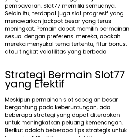
pembayaran, Slot77 memiliki semuanya.
Selain itu, terdapat juga slot progresif yang
menawarkan jackpot besar yang terus
meningkat. Pemain dapat memilih permainan
sesuai dengan preferensi mereka, apakah
mereka menyukai tema tertentu, fitur bonus,
atau tingkat volatilitas yang berbeda.
Strategi Bermain Slot77
yang Efektif
Meskipun permainan slot sebagian besar
bergantung pada keberuntungan, ada
beberapa strategi yang dapat diterapkan
untuk meningkatkan peluang kemenangan.
Berikut adalah beberapa tips strategis untuk