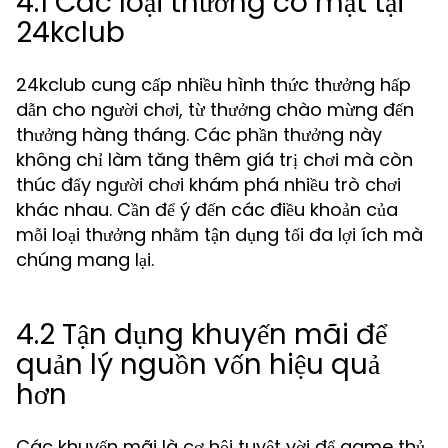
4.1 Các loại thưởng có mặt tại
24kclub
24kclub cung cấp nhiều hình thức thưởng hấp
dẫn cho người chơi, từ thưởng chào mừng đến
thưởng hàng tháng. Các phần thưởng này
không chỉ làm tăng thêm giá trị chơi mà còn
thúc đẩy người chơi khám phá nhiều trò chơi
khác nhau. Cần để ý đến các điều khoản của
mỗi loại thưởng nhằm tận dụng tối đa lợi ích mà
chúng mang lại.
4.2 Tận dụng khuyến mãi để
quản lý nguồn vốn hiệu quả
hơn
Các khuyến mãi là cơ hội tuyệt vời để game thủ