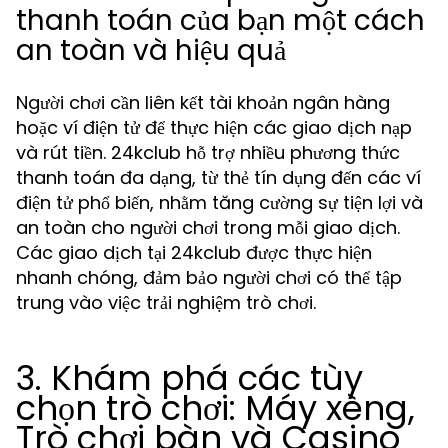
thanh toán của bạn một cách
an toàn và hiệu quả
Người chơi cần liên kết tài khoản ngân hàng
hoặc ví điện tử để thực hiện các giao dịch nạp
và rút tiền. 24kclub hỗ trợ nhiều phương thức
thanh toán đa dạng, từ thẻ tín dụng đến các ví
điện tử phổ biến, nhằm tăng cường sự tiện lợi và
an toàn cho người chơi trong mỗi giao dịch.
Các giao dịch tại 24kclub được thực hiện
nhanh chóng, đảm bảo người chơi có thể tập
trung vào việc trải nghiệm trò chơi.
3. Khám phá các tùy
chọn trò chơi: Máy xèng,
Trò chơi bàn và Casino