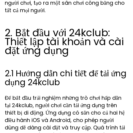
người chơi, tạo ra một sân chơi công bằng cho
tất cả mọi người.
2. Bắt đầu với 24kclub:
Thiết lập tài khoản và cài
đặt ứng dụng
2.1 Hướng dẫn chi tiết để tải ứng
dụng 24kclub
Để bắt đầu trải nghiệm những trò chơi hấp dẫn
tại 24kclub, người chơi cần tải ứng dụng trên
thiết bị di động. Ứng dụng có sẵn cho cả hai hệ
điều hành iOS và Android, cho phép người
dùng dễ dàng cài đặt và truy cập. Quá trình tải