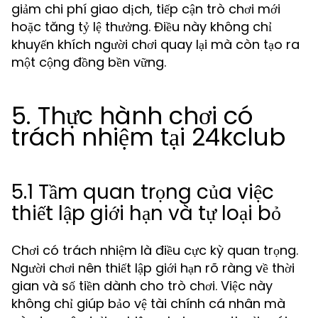
giảm chi phí giao dịch, tiếp cận trò chơi mới
hoặc tăng tỷ lệ thưởng. Điều này không chỉ
khuyến khích người chơi quay lại mà còn tạo ra
một cộng đồng bền vững.
5. Thực hành chơi có
trách nhiệm tại 24kclub
5.1 Tầm quan trọng của việc
thiết lập giới hạn và tự loại bỏ
Chơi có trách nhiệm là điều cực kỳ quan trọng.
Người chơi nên thiết lập giới hạn rõ ràng về thời
gian và số tiền dành cho trò chơi. Việc này
không chỉ giúp bảo vệ tài chính cá nhân mà