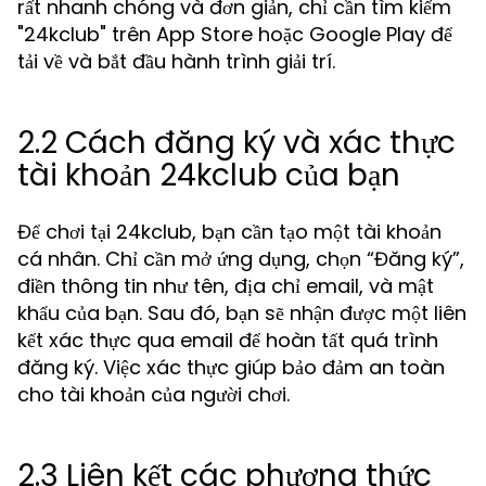
rất nhanh chóng và đơn giản, chỉ cần tìm kiếm
"24kclub" trên App Store hoặc Google Play để
tải về và bắt đầu hành trình giải trí.
2.2 Cách đăng ký và xác thực
tài khoản 24kclub của bạn
Để chơi tại 24kclub, bạn cần tạo một tài khoản
cá nhân. Chỉ cần mở ứng dụng, chọn “Đăng ký”,
điền thông tin như tên, địa chỉ email, và mật
khẩu của bạn. Sau đó, bạn sẽ nhận được một liên
kết xác thực qua email để hoàn tất quá trình
đăng ký. Việc xác thực giúp bảo đảm an toàn
cho tài khoản của người chơi.
2.3 Liên kết các phương thức