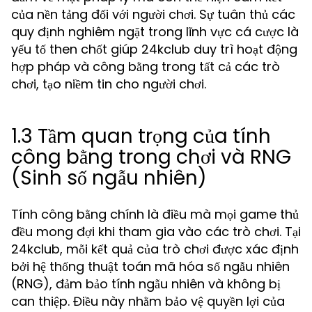
của nền tảng đối với người chơi. Sự tuân thủ các
quy định nghiêm ngặt trong lĩnh vực cá cược là
yếu tố then chốt giúp 24kclub duy trì hoạt động
hợp pháp và công bằng trong tất cả các trò
chơi, tạo niềm tin cho người chơi.
1.3 Tầm quan trọng của tính
công bằng trong chơi và RNG
(Sinh số ngẫu nhiên)
Tính công bằng chính là điều mà mọi game thủ
đều mong đợi khi tham gia vào các trò chơi. Tại
24kclub, mỗi kết quả của trò chơi được xác định
bởi hệ thống thuật toán mã hóa số ngẫu nhiên
(RNG), đảm bảo tính ngẫu nhiên và không bị
can thiệp. Điều này nhằm bảo vệ quyền lợi của