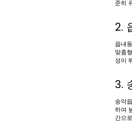
준히 
2.
읍내
맞춤형
성이 
3.
송악
하여 
간으로