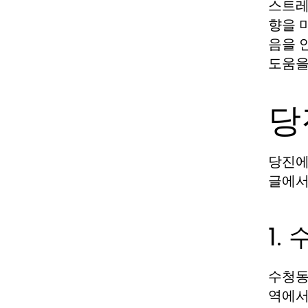
스트레
향을 
음을 
도움을
당
당진에
글에서
1.
수청동
역에서