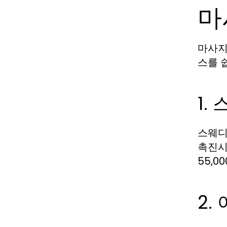
마
마사지
스를 
1.
스웨디
촉진시
55,0
2.