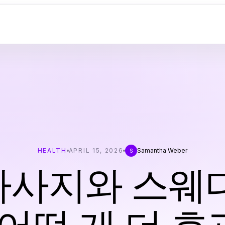
HEALTH
APRIL 15, 2026
Samantha Weber
S
사지와 스웨