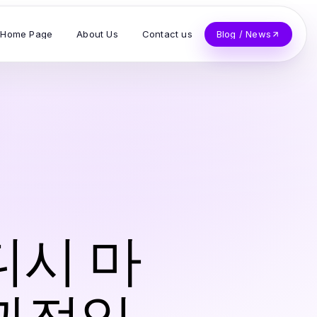
Home Page
About Us
Contact us
Blog / News
디시 마