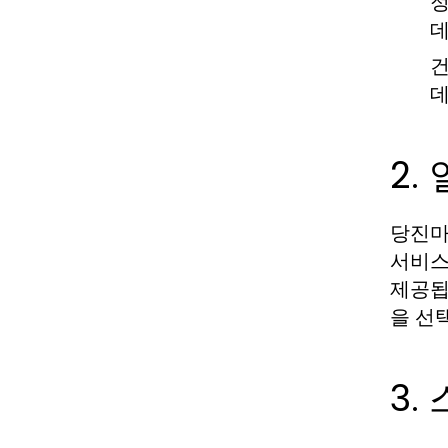
정
데
건
데
2.
당진마
서비스
제공됩
을 선
3.