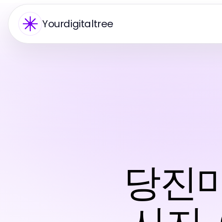
Yourdigitaltree
당진마