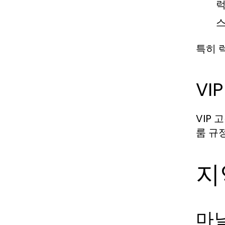
스
특히 
VI
VIP 
룸 규
지
마