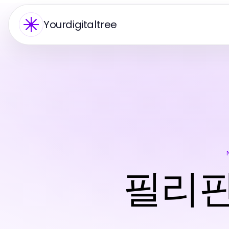
Yourdigitaltree
필리핀