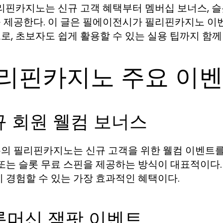
필리핀카지노는 신규 고객 혜택부터 멤버십 보너스, 
 제공한다. 이 글은
가 필리핀카지노 이벤
필에이전시
로, 초보자도 쉽게 활용할 수 있는 실용 팁까지 함께
리핀카지노 주요 이벤
규 회원 웰컴 보너스
의 필리핀카지노는 신규 고객을 위한 웰컴 이벤트를 
 또는 슬롯 무료 스핀을 제공하는 방식이 대표적이다
이 경험할 수 있는 가장 효과적인 혜택이다.
롯머신 잭팟 이벤트