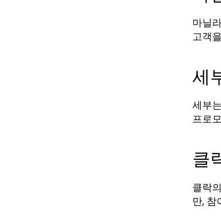
마닐라
고객을
세
세부는
프로모
클
클락의
만, 