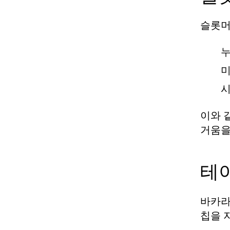
슬롯머
누
미
시
이와 
거움을
테
바카라
칩을 