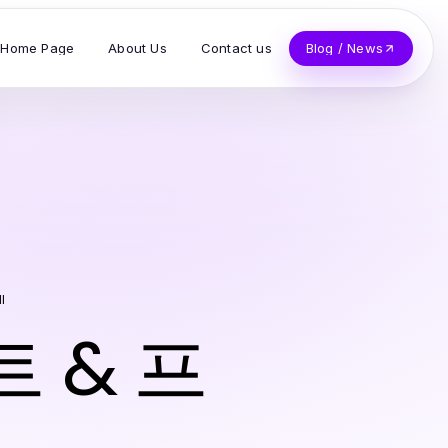
Home Page
About Us
Contact us
Blog / News
l
 & 프