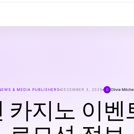
NEWS & MEDIA PUBLISHERS
DECEMBER 3, 2025
Olivie Mitchel
O
 카지노 이벤트